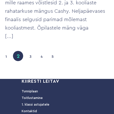
mille raames võistlesid 2. ja 3. kooliaste
rahatarkuse mängus Cashy. Neljapäevases
finaalis selgusid parimad mõlemast
kooliastmest. Õpilastele mäng väga
2
1
3
4
5
KIIRESTI LEITAV
Tunniplaan
Toitlustamine
1. klassi astujatele
Kontaktid