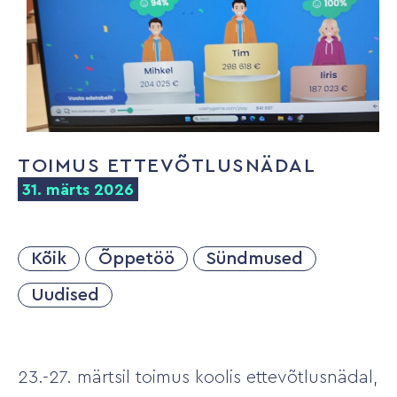
TOIMUS ETTEVÕTLUSNÄDAL
31. märts 2026
Kõik
Õppetöö
Sündmused
Uudised
23.-27. märtsil toimus koolis ettevõtlusnädal,