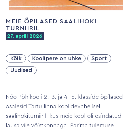
MEIE ÕPILASED SAALIHOKI
TURNIIRIL
27. aprill 2026
Kõik
Koolipere on uhke
Sport
Uudised
Nõo Põhikooli 2.–3. ja 4.–5. klasside õpilased
osalesid Tartu linna koolidevahelisel
saalihokiturniiril, kus meie kool oli esindatud
lausa viie võistkonnaga. Parima tulemuse