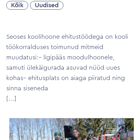
Kõik
Uudised
Seoses koolihoone ehitustöödega on kooli
töökorralduses toimunud mitmeid
muudatusi:– ligipääs moodulhoonele,
samuti ülekäigurada asuvad nüüd uues
kohas– ehitusplats on aiaga piiratud ning
sinna siseneda