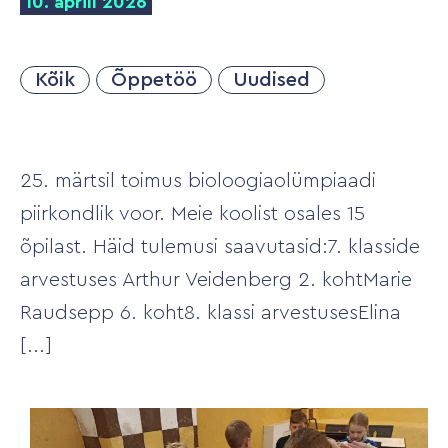
10. aprill 2026
Kõik
Õppetöö
Uudised
25. märtsil toimus bioloogiaolümpiaadi
piirkondlik voor. Meie koolist osales 15
õpilast. Häid tulemusi saavutasid:7. klasside
arvestuses Arthur Veidenberg 2. kohtMarie
Raudsepp 6. koht8. klassi arvestusesElina