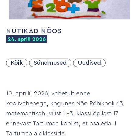
NUTIKAD NÕOS
24. aprill 2026
Kõik
Sündmused
Uudised
10. aprillil 2026, vahetult enne
koolivaheaega, kogunes Nõo Põhikooli 63
matemaatikahuvilist 1.–3. klassi õpilast 17
erinevast Tartumaa koolist, et osaleda II
Tartumaa algklasside