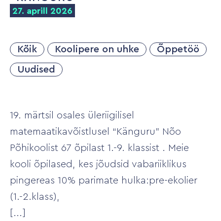
27. aprill 2026
Kõik
Koolipere on uhke
Õppetöö
Uudised
19. märtsil osales üleriigilisel
matemaatikavõistlusel “Känguru” Nõo
Põhikoolist 67 õpilast 1.-9. klassist . Meie
kooli õpilased, kes jõudsid vabariiklikus
pingereas 10% parimate hulka:pre-ekolier
(1.-2.klass),