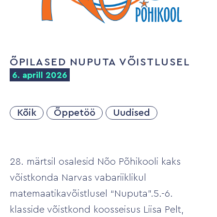
ÕPILASED NUPUTA VÕISTLUSEL
6. aprill 2026
Kõik
Õppetöö
Uudised
28. märtsil osalesid Nõo Põhikooli kaks
võistkonda Narvas vabariiklikul
matemaatikavõistlusel “Nuputa”.5.-6.
klasside võistkond koosseisus Liisa Pelt,