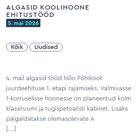
ALGASID KOOLIHOONE
EHITUSTÖÖD
5. mai 2026
Kõik
Uudised
4. mail algasid tööd Nõo Põhikooli
juurdeehituse 1. etapi rajamiseks. Valmivasse
1-korruselisse hoonesse on planeeritud kolm
klassiruumi ja tugispetsialisti kabinet. Lisaks
paigaldatakse olemasolevate A