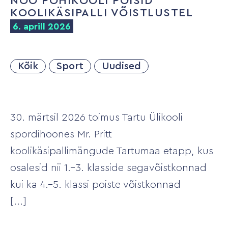
NÕO PÕHIKOOLI POISID
KOOLIKÄSIPALLI VÕISTLUSTEL
6. aprill 2026
Kõik
Sport
Uudised
30. märtsil 2026 toimus Tartu Ülikooli
spordihoones Mr. Pritt
koolikäsipallimängude Tartumaa etapp, kus
osalesid nii 1.–3. klasside segavõistkonnad
kui ka 4.–5. klassi poiste võistkonnad