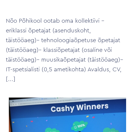
Nõo Põhikool ootab oma kollektiivi –
eriklassi õpetajat (asenduskoht,
täistööaeg)– tehnoloogiaõpetuse õpetajat
(täistööaeg)– klassiõpetajat (osaline või
täistööaeg)– muusikaõpetajat (täistööaeg)–
IT-spetsialisti (0,5 ametikohta) Avaldus, CV,