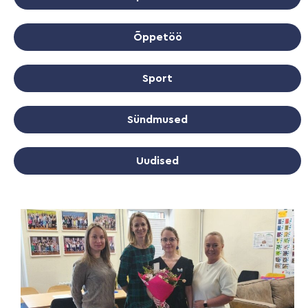
Õppetöö
Sport
Sündmused
Uudised