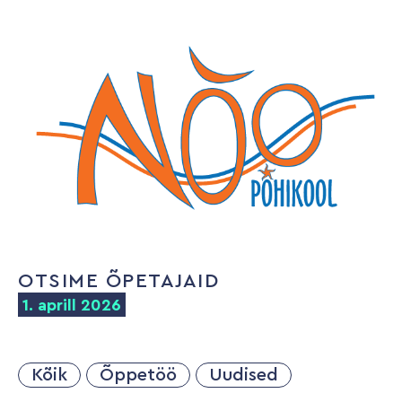
OTSIME ÕPETAJAID
1. aprill 2026
Kõik
Õppetöö
Uudised