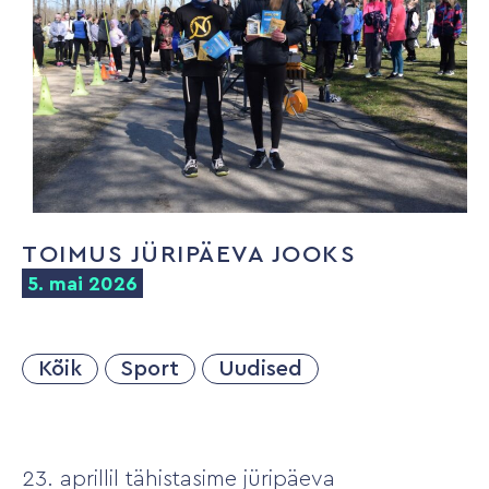
TOIMUS JÜRIPÄEVA JOOKS
5. mai 2026
Kõik
Sport
Uudised
23. aprillil tähistasime jüripäeva