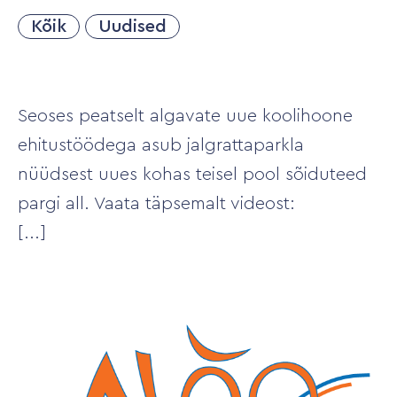
Kõik
Uudised
Seoses peatselt algavate uue koolihoone
ehitustöödega asub jalgrattaparkla
nüüdsest uues kohas teisel pool sõiduteed
pargi all. Vaata täpsemalt videost: