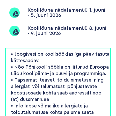
Koolilõuna nädalamenüü 1. juuni
- 5. juuni 2026
Koolilõuna nädalamenüü 8. juuni
- 9. juuni 2026
•
Joogivesi on koolisööklas iga päev tasuta
kättesaadav.
• Nõo Põhikooli söökla on liitunud Euroopa
Liidu koolipiima- ja puuvilja programmiga.
•
Täpsemat teavet toidu nimetuse ning
allergiat või talumatust põhjustavate
koostisosade kohta saab aadressilt
noo
(at) dussmann.ee
• Info lapse võimalike allergiate ja
toidutalumatuse kohta palume saata