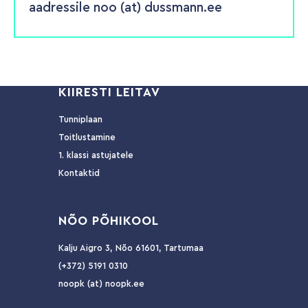
aadressile noo (at) dussmann.ee
KIIRESTI LEITAV
Tunniplaan
Toitlustamine
1. klassi astujatele
Kontaktid
NÕ
O PÕHIKOOL
Kalju Aigro 3, Nõo 61601, Tartumaa
(+372) 5191 0310
noopk (at) noopk.ee