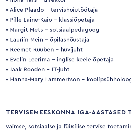
• Ilona Tars – direktor
• Alice Plaado – tervishoiutöötaja
• Pille Laine-Kaio – klassiõpetaja
• Margit Mets – sotsiaalpedagoog
• Lauriin Mein – õpilasnõustaja
• Reemet Ruuben – huvijuht
• Evelin Leerima – inglise keele õpetaja
• Jaak Rooden – IT-juht
• Hanna-Mary Lammertson – koolipsühholoo
TERVISEMEESKONNA IGA-AASTASED 
vaimse, sotsiaalse ja füüsilise tervise toetami