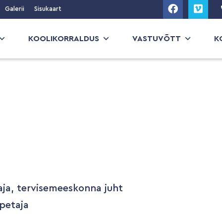
Galerii
Sisukaart
KOOLIKORRALDUS
VASTUVÕTT
K
taja, tervisemeeskonna juht
õpetaja