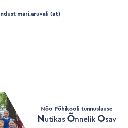
ndust mari.aruvali (at)
Nõo Põhikooli tunnuslause
N
Õ
O
utikas
nnelik
sav