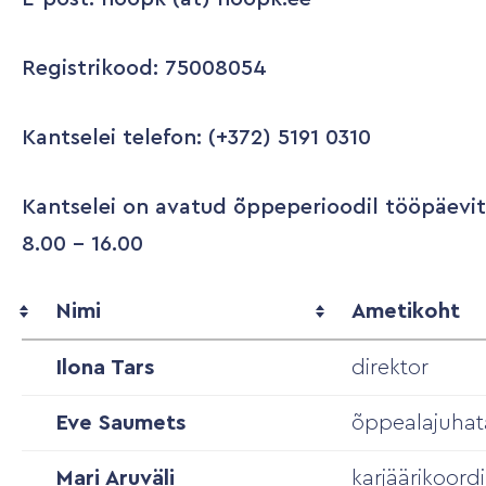
Registrikood: 75008054
Kantselei telefon: (+372) 5191 0310
Kantselei on avatud õppeperioodil tööpäeviti
8.00 – 16.00
Nimi
Ametikoht
Ilona Tars
direktor
Eve Saumets
õppealajuhat
Mari Aruväli
karjäärikoord