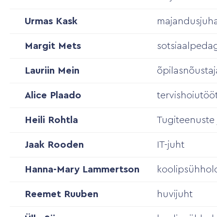
Urmas Kask
majandusjuha
Margit Mets
sotsiaalped
Lauriin Mein
õpilasnõustaj
Alice Plaado
tervishoiutöö
Heili Rohtla
Tugiteenuste 
Jaak Rooden
IT-juht
Hanna-Mary Lammertson
koolipsühhol
Reemet Ruuben
huvijuht