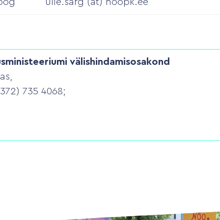
oog
ulle.sarg (at) noopk.ee
usministeeriumi välishindamisosakond
as,
+372) 735 4068;