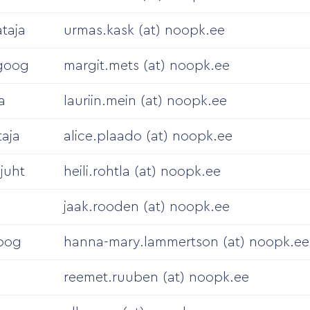
taja
urmas.kask (at) noopk.ee
agoog
margit.mets (at) noopk.ee
a
lauriin.mein (at) noopk.ee
taja
alice.plaado (at) noopk.ee
juht
heili.rohtla (at) noopk.ee
jaak.rooden (at) noopk.ee
oog
hanna-mary.lammertson (at) noopk.ee
reemet.ruuben (at) noopk.ee