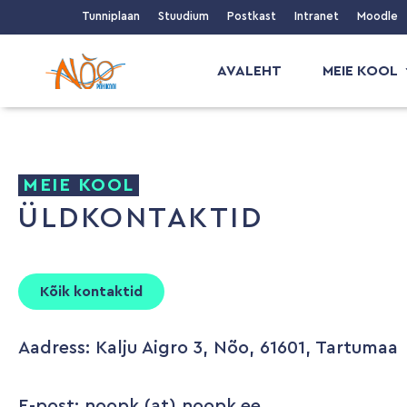
Tunniplaan
Stuudium
Postkast
Intranet
Moodle
AVALEHT
MEIE KOOL
MEIE KOOL
ÜLDKONTAKTID
Kõik kontaktid
Aadress: Kalju Aigro 3, Nõo, 61601, Tartumaa
E-post: noopk (at) noopk.ee