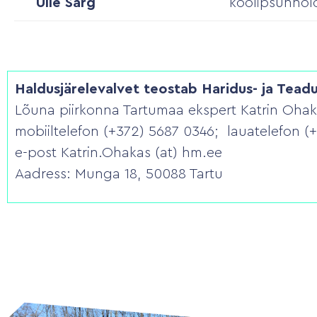
Ülle Särg
koolipsühhol
Haldusjärelevalvet teostab Haridus- ja Tead
Lõuna piirkonna Tartumaa ekspert Katrin Ohak
mobiiltelefon (+372) 5687 0346; lauatelefon (
e-post Katrin.Ohakas (at) hm.ee
Aadress: Munga 18, 50088 Tartu