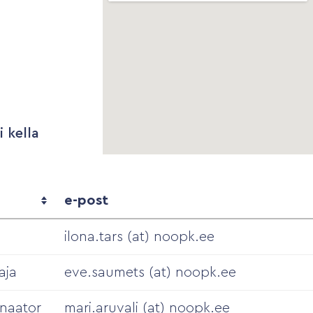
 kella
e-post
ilona.tars (at) noopk.ee
aja
eve.saumets (at) noopk.ee
inaator
mari.aruvali (at) noopk.ee