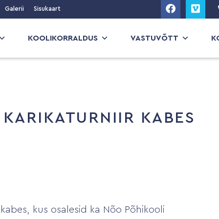
Galerii
Sisukaart
KOOLIKORRALDUS
VASTUVÕTT
K
 KARIKATURNIIR KABES
ir kabes, kus osalesid ka Nõo Põhikooli