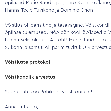
õpilased Marie Raudsepp, Eero Sven Tuvikene, 
Hanna Teele Tuvikene ja Dominic Orion.
Võistlus oli päris tihe ja tasavägine. Võistkond
õpilase tulemused. Nõo põhikooli õpilased oli
tulemuseks oli tubli 4. koht! Marie Raudsepp 
2. koha ja samuti oli parim tüdruk U14 arvestus
Võistluste protokoll
Võistkondlik arvestus
Suur aitäh Nõo Põhikooli võistkonnale!
Anna Lütsepp,