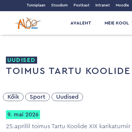
Tunniplaan
Stuudium
Postkast
Intranet
Moodle
AVALEHT
MEIE KOOL
UUDISED
TOIMUS TARTU KOOLIDE
Kõik
Sport
Uudised
9. mai 2026
25.aprillil toimus Tartu Koolide XIX karikaturni