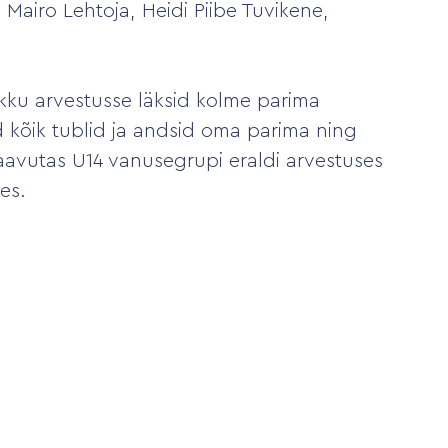
Mairo Lehtoja, Heidi Piibe Tuvikene,
likku arvestusse läksid kolme parima
d kõik tublid ja andsid oma parima ning
saavutas U14 vanusegrupi eraldi arvestuses
es.