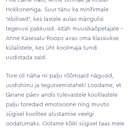
Pille Laine-Kaio, Anne Jürimäe ja Kristel
Hokkoneniga. Suur tänu ka minifirmale
“Abilised”, kes lastele aulas mängulisi
tegevusi pakkusid. Aitäh muusikaõpetajale –
Anne Kasesalu-Roops avas oma klassiukse
külalistele, kes üht koolimaja tundi
uudistada said.
Tore oli näha nii palju rõõmsaid nägusid,
uudishimu ja tegutsemistahet! Loodame, et
tänane päev andis tulevastele koolilastele
palju toredaid emotsioone ning muutis
sügisel koolitee alustamise veelgi
oodatumaks. Ootame kõiki sügisel taas meie