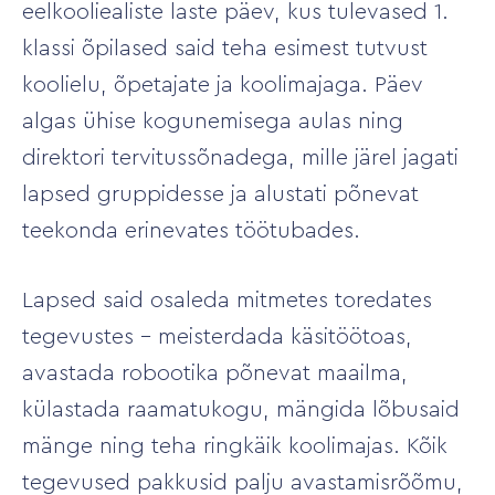
eelkooliealiste laste päev, kus tulevased 1.
klassi õpilased said teha esimest tutvust
koolielu, õpetajate ja koolimajaga. Päev
algas ühise kogunemisega aulas ning
direktori tervitussõnadega, mille järel jagati
lapsed gruppidesse ja alustati põnevat
teekonda erinevates töötubades.
Lapsed said osaleda mitmetes toredates
tegevustes – meisterdada käsitöötoas,
avastada robootika põnevat maailma,
külastada raamatukogu, mängida lõbusaid
mänge ning teha ringkäik koolimajas. Kõik
tegevused pakkusid palju avastamisrõõmu,