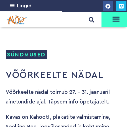
Lingid
SÜNDMUSED
VÕÕRKEELTE NÄDAL
Võõrkeelte nädal toimub 27. - 31. jaanuaril
ainetundide ajal. Täpsem info õpetajatelt.
Kavas on Kahoot!, plakatite valmistamine,
Spelling Bee, loovülesanded ja kohtumine