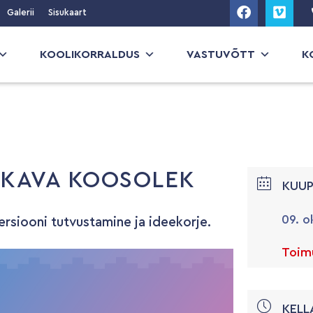
Galerii
Sisukaart
KOOLIKORRALDUS
VASTUVÕTT
K
UKAVA KOOSOLEK
KUU
09. o
siooni tutvustamine ja ideekorje.
Toimu
KELL