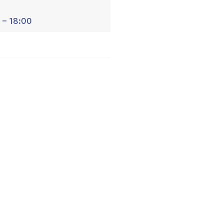
 - 18:00
e event is finished.