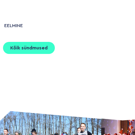
EELMINE
Kõik sündmused