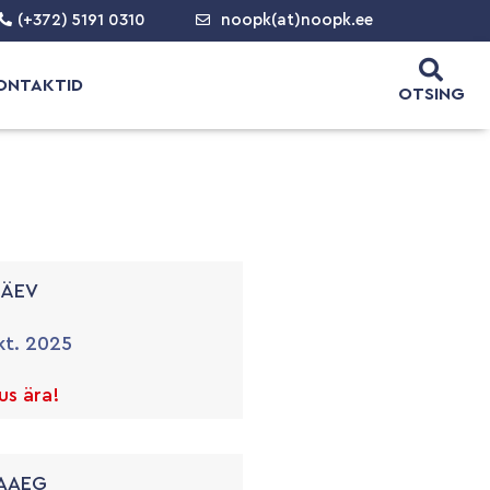
(+372) 5191 0310
noopk(at)noopk.ee
ONTAKTID
OTSING
PÄEV
kt. 2025
s ära!
AAEG