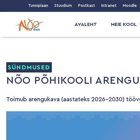
Tunniplaan
Stuudium
Postkast
Intranet
Moodle
AVALEHT
MEIE KOOL
SÜNDMUSED
NÕO PÕHIKOOLI ARENG
Toimub arengukava (aastateks 2026-2030) tööver