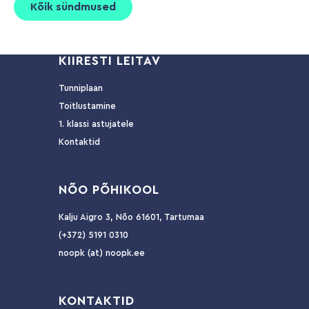
Kõik sündmused
KIIRESTI LEITAV
Tunniplaan
Toitlustamine
1. klassi astujatele
Kontaktid
NÕ
O PÕHIKOOL
Kalju Aigro 3, Nõo 61601, Tartumaa
(+372) 5191 0310
noopk (at) noopk.ee
KO
NTAKTID