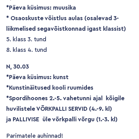
*Päeva küsimus: muusika
* Osaoskuste võistlus aulas (osalevad 3-
liikmelised segavõistkonnad igast klassist)
5. klass 3. tund
8. klass 4. tund
N, 30.03
*Päeva küsimus: kunst
*Kunstinäitused kooli ruumides
*Spordihoones 2.-5. vahetunni ajal kõigile
huvilistele VÕRKPALLI SERVID (4.-9. kl)
ja PALLIVISE üle võrkpalli võrgu (1.-3. kl)
Parimatele auhinnad!