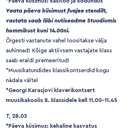
*Päeva küsimus: käsitöö ja kodundus
Vaata päeva küsimust fuajee stendilt,
vastata saab läbi nutiseadme Stuudiumis
hommikust kuni 14.00ni.
Õigesti vastanute vahel loositakse välja
auhinnad! Kõige aktiivsem vastajate klass
saab eraldi premeeritud!
*Muusikatundides klassikontserdid kogu
nädala vältel
*Georgi Karasjovi klaverikontsert
muusikakoolis 8. klassidele kell 11.00-11.45
T, 28.03
*Päeva küsimus: kehaline kasvatus