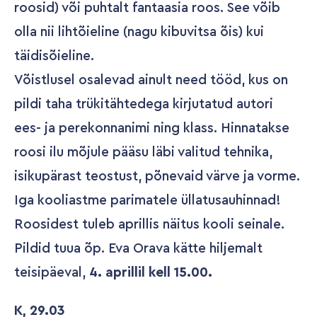
roosid) või puhtalt fantaasia roos. See võib
olla nii lihtõieline (nagu kibuvitsa õis) kui
täidisõieline.
Võistlusel osalevad ainult need tööd, kus on
pildi taha trükitähtedega kirjutatud autori
ees- ja perekonnanimi ning klass. Hinnatakse
roosi ilu mõjule pääsu läbi valitud tehnika,
isikupärast teostust, põnevaid värve ja vorme.
Iga kooliastme parimatele üllatusauhinnad!
Roosidest tuleb aprillis näitus kooli seinale.
Pildid tuua õp. Eva Orava kätte hiljemalt
teisipäeval,
4. aprillil kell 15.00.
K, 29.03