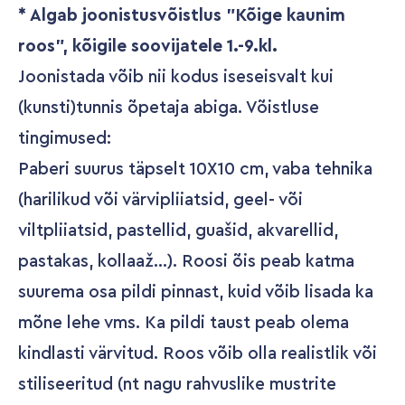
* Algab joonistusvõistlus "Kõige kaunim
roos", kõigile soovijatele 1.-9.kl.
Joonistada võib nii kodus iseseisvalt kui
(kunsti)tunnis õpetaja abiga. Võistluse
tingimused:
Paberi suurus täpselt 10X10 cm, vaba tehnika
(harilikud või värvipliiatsid, geel- või
viltpliiatsid, pastellid, guašid, akvarellid,
pastakas, kollaaž...). Roosi õis peab katma
suurema osa pildi pinnast, kuid võib lisada ka
mõne lehe vms. Ka pildi taust peab olema
kindlasti värvitud. Roos võib olla realistlik või
stiliseeritud (nt nagu rahvuslike mustrite