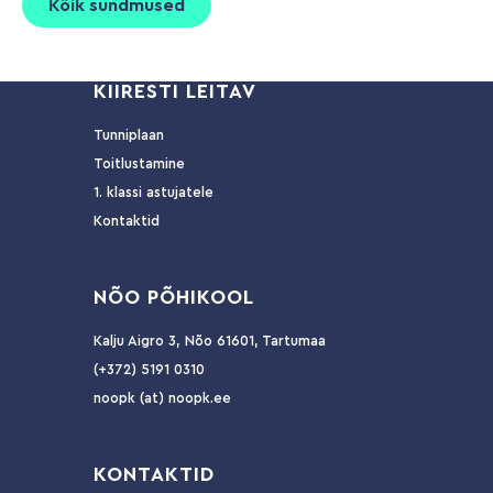
Kõik sündmused
KIIRESTI LEITAV
Tunniplaan
Toitlustamine
1. klassi astujatele
Kontaktid
NÕ
O PÕHIKOOL
Kalju Aigro 3, Nõo 61601, Tartumaa
(+372) 5191 0310
noopk (at) noopk.ee
KO
NTAKTID