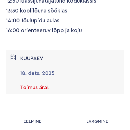
12:30 klassijuhatajatund koduklassis
13:30 koolilõuna sööklas
14:00 Jõulupidu aulas
16:00 orienteeruv lõpp ja koju
KUUPÄEV
18. dets. 2025
Toimus ära!
EELMINE
JÄRGMINE