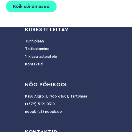
Kõik sündmused
KIIRESTI LEITAV
Tunniplaan
Toitlustamine
1. klassi astujatele
Kontaktid
NÕ
O PÕHIKOOL
Kalju Aigro 3, Nõo 61601, Tartumaa
(+372) 5191 0310
noopk (at) noopk.ee