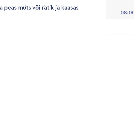
ma peas müts või rätik ja kaasas
08:00
Th