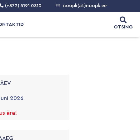
(+372) 5191 0310
noopk(at)noopk.ee
ONTAKTID
OTSING
PÄEV
uuni 2026
s ära!
AAEG