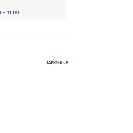
 - 11:00
e event is finished.
JÄRGMINE