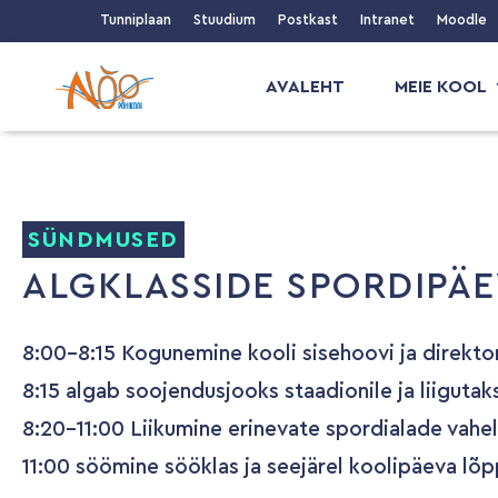
Tunniplaan
Stuudium
Postkast
Intranet
Moodle
AVALEHT
MEIE KOOL
SÜNDMUSED
ALGKLASSIDE SPORDIPÄ
8:00-8:15 Kogunemine kooli sisehoovi ja direktori
8:15 algab soojendusjooks staadionile ja liiguta
8:20-11:00 Liikumine erinevate spordialade vahel
11:00 söömine sööklas ja seejärel koolipäeva lõ