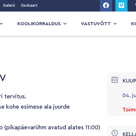
Galerii
Sisukaart
KOOLIKORRALDUS
VASTUVÕTT
K
EV
KUU
04. j
 tervitus.
kse kohe esimese ala juurde
Toimu
pp (pikapäevarühm avatud alates 11:00)
KELL