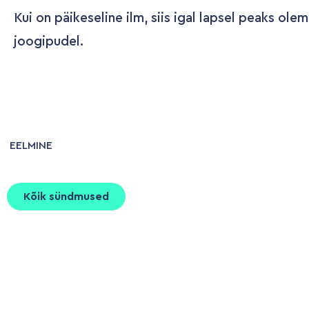
Kui on päikeseline ilm, siis igal lapsel peaks ole
joogipudel.
EELMINE
Kõik sündmused