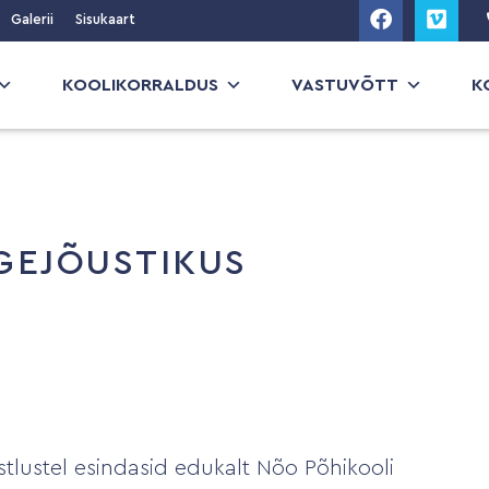
Galerii
Sisukaart
KOOLIKORRALDUS
VASTUVÕTT
K
GEJÕUSTIKUS
istlustel esindasid edukalt Nõo Põhikooli