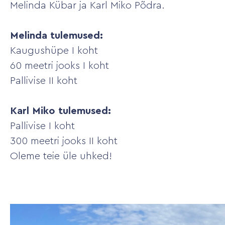
Melinda Kübar ja Karl Miko Põdra.
Melinda tulemused:
Kaugushüpe I koht
60 meetri jooks I koht
Pallivise II koht
Karl Miko tulemused:
Pallivise I koht
300 meetri jooks II koht
Oleme teie üle uhked!