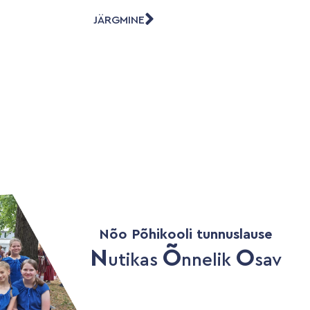
JÄRGMINE
Nõo Põhikooli tunnuslause
N
Õ
O
utikas
nnelik
sav