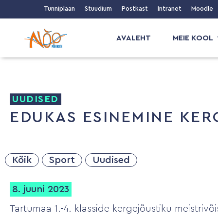
Tunniplaan
Stuudium
Postkast
Intranet
Moodle
AVALEHT
MEIE KOOL
UUDISED
EDUKAS ESINEMINE KER
Kõik
Sport
Uudised
8. juuni 2023
Tartumaa 1.-4. klasside kergejõustiku meistrivõ