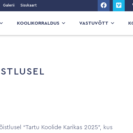
Galerii
Sisukaart
KOOLIKORRALDUS
VASTUVÕTT
K
ISTLUSEL
istlusel “Tartu Koolide Karikas 2025”, kus