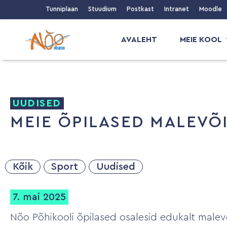
Tunniplaan
Stuudium
Postkast
Intranet
Moodle
AVALEHT
MEIE KOOL
UUDISED
MEIE ÕPILASED MALEVÕ
Kõik
Sport
Uudised
7. mai 2025
Nõo Põhikooli õpilased osalesid edukalt malevõ