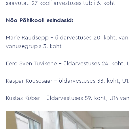
saavutati 27 kooli arvestuses tubli 6. koht.
Nõo Põhikooli esindasid:
Marie Raudsepp – üldarvestuses 20. koht, van
vanusegrupis 3. koht
Eero Sven Tuvikene – üldarvestuses 24. koht, 
Kaspar Kuusesaar – üldarvestuses 33. koht, U1
Kustas Kübar – üldarvestuses 59. koht, U14 va