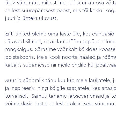
ülev sündmus, millest meil oli suur au osa võtt
sellest suurepärasest peost, mis tõi kokku kogu
juuri ja ühtekuuluvust.
Eriti uhked oleme oma laste üle, kes esindasi
säravad silmad, siiras laulurõõm ja pühendumus 
rongkäigus. Särasime väärikalt kõikides koossei
poistekooris. Meie kooli noorte hääled ja rõõm
kauaks südamesse nii meile endile kui pealtvaa
Suur ja südamlik tänu kuulub meie lauljatele,
ja inspireeriv, ning kõigile saatjatele, kes aitas
turvaliselt. Samuti täname lapsevanemaid ja to
võimaldasid lastel sellest erakordsest sündmu