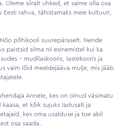
a. Oleme siiralt uhked, et saime olla osa
 Eesti rahva, tähistamaks meie kultuuri,
d Nõo põhikooli suurepäraselt. Nende
paistsid silma nii esinemistel kui ka
sudes – mudilaskooris, lastekooris ja
us vaim lõid meeldejääva mulje, mis jääb
tajatele.
 juhendaja Annele, kes on olnud väsimatu
id kaasa, et kõik sujuks ladusalt ja
etajaid, kes oma usalduse ja toe abil
sest osa saada.