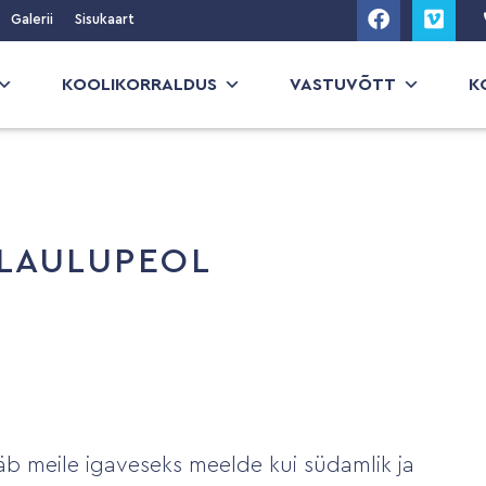
Galerii
Sisukaart
KOOLIKORRALDUS
VASTUVÕTT
K
 LAULUPEOL
b meile igaveseks meelde kui südamlik ja