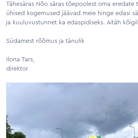
Tähesäras Nõo säras tõepoolest oma eredate 
ühised kogemused jäävad meie hinge edasi s
ja kuuluvustunnet ka edaspidiseks. Aitäh kõigil
Südamest rõõmus ja tänulik
Ilona Tars,
direktor