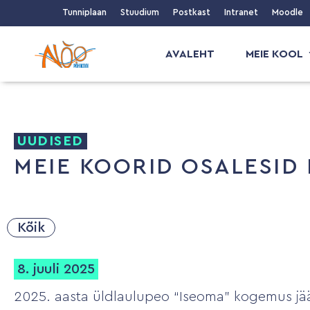
Tunniplaan
Stuudium
Postkast
Intranet
Moodle
AVALEHT
MEIE KOOL
UUDISED
MEIE KOORID OSALESID
Kõik
8. juuli 2025
2025. aasta üldlaulupeo “Iseoma” kogemus jää