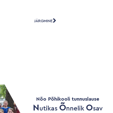
JÄRGMINE
Nõo Põhikooli tunnuslause
N
Õ
O
utikas
nnelik
sav