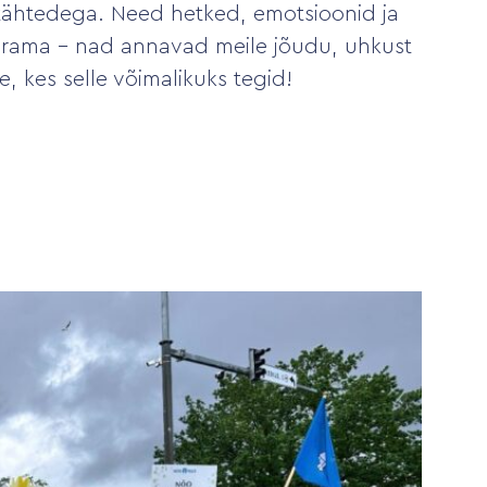
tähtedega. Need hetked, emotsioonid ja
ärama – nad annavad meile jõudu, uhkust
e, kes selle võimalikuks tegid!