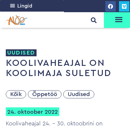
Lingid
UUDISED
KOOLIVAHEAJAL ON
KOOLIMAJA SULETUD
Kõik
Õppetöö
Uudised
24. oktoober 2022
Koolivaheajal 24. – 30. oktoobrini on