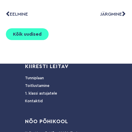
EELMINE
JÄRGMINE
Kõik uudised
KIIRESTI LEITAV
Tunniplaan
Toitlustamine
1. klassi astujatele
Kontaktid
NÕ
O PÕHIKOOL