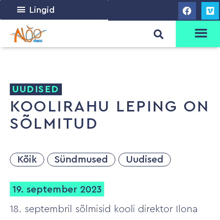
Lingid
UUDISED
KOOLIRAHU LEPING ON
SÕLMITUD
Kõik
Sündmused
Uudised
19. september 2023
18. septembril sõlmisid kooli direktor Ilona