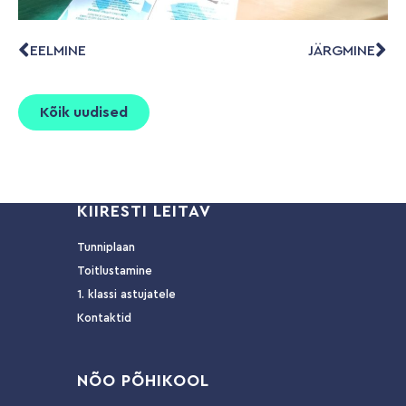
EELMINE
JÄRGMINE
Kõik uudised
KIIRESTI LEITAV
Tunniplaan
Toitlustamine
1. klassi astujatele
Kontaktid
NÕ
O PÕHIKOOL