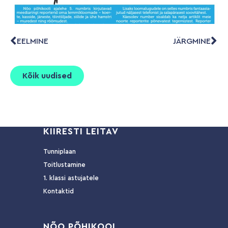
EELMINE
JÄRGMINE
Kõik uudised
KIIRESTI LEITAV
Tunniplaan
Toitlustamine
1. klassi astujatele
Kontaktid
NÕ
O PÕHIKOOL