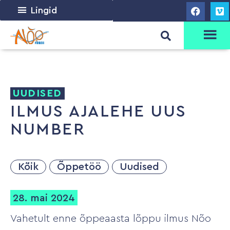
Lingid
UUDISED
ILMUS AJALEHE UUS
NUMBER
Kõik
Õppetöö
Uudised
28. mai 2024
Vahetult enne õppeaasta lõppu ilmus Nõo