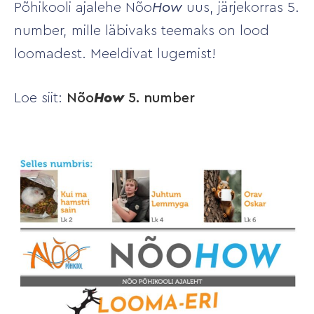
Põhikooli ajalehe Nõo
How
uus, järjekorras 5.
number, mille läbivaks teemaks on lood
loomadest. Meeldivat lugemist!
Loe siit:
Nõo
How
5. number