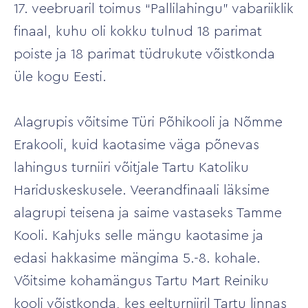
17. veebruaril toimus “Pallilahingu” vabariiklik
finaal, kuhu oli kokku tulnud 18 parimat
poiste ja 18 parimat tüdrukute võistkonda
üle kogu Eesti.
Alagrupis võitsime Türi Põhikooli ja Nõmme
Erakooli, kuid kaotasime väga põnevas
lahingus turniiri võitjale Tartu Katoliku
Hariduskeskusele. Veerandfinaali läksime
alagrupi teisena ja saime vastaseks Tamme
Kooli. Kahjuks selle mängu kaotasime ja
edasi hakkasime mängima 5.-8. kohale.
Võitsime kohamängus Tartu Mart Reiniku
kooli võistkonda, kes eelturniiril Tartu linnas