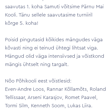
saavutas 1. koha Samuti võitsime Pärnu Mai
Kooli. Tänu sellele saavutasime turniiril
kõrge 5. koha!
Poisid pingutasid kõikides mängudes väga
kõvasti ning ei teinud ühtegi lihtsat viga.
Mängud olid väga intensiivsed ja võistkond
mängis ühtselt ning targalt.
Nõo Põhikooli eest võistlesid:
Even-Andre Loos, Rannar Kõllamõts, Roland
Tellissaar, Arseni Karasjov, Romet Paavel,
Tormi Silm, Kenneth Soom, Lukas Liira.