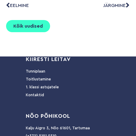
EELMINE
JÄRGMINE
Kõik uudised
KIIRESTI LEITAV
Tunniplaan
Toitlustamine
1. klassi astujatele
Kontaktid
NÕ
O PÕHIKOOL
Kalju Aigro 3, Nõo 61601, Tartumaa
(+372) 5191 0310