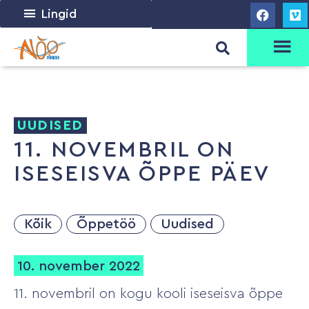
Lingid
UUDISED
11. NOVEMBRIL ON
ISESEISVA ÕPPE PÄEV
Kõik
Õppetöö
Uudised
10. november 2022
11. novembril on kogu kooli iseseisva õppe