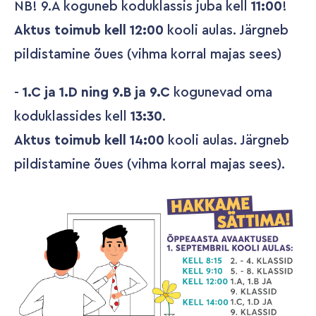
NB! 9.A koguneb koduklassis juba kell
11:00
!
Aktus toimub kell 12:00
kooli aulas. Järgneb
pildistamine õues (vihma korral majas sees)
-
1.C ja 1.D ning 9.B ja 9.C
kogunevad oma
koduklassides kell
13:30
.
Aktus toimub kell 14:00
kooli aulas. Järgneb
pildistamine õues (vihma korral majas sees).