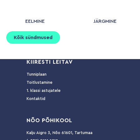
EELMINE
JÄRGMINE
Kõik sündmused
KIIRESTI LEITAV
Tunniplaan
Toitlustamine
1. klassi astujatele
Kontaktid
NÕ
O PÕHIKOOL
Kalju Aigro 3, Nõo 61601, Tartumaa