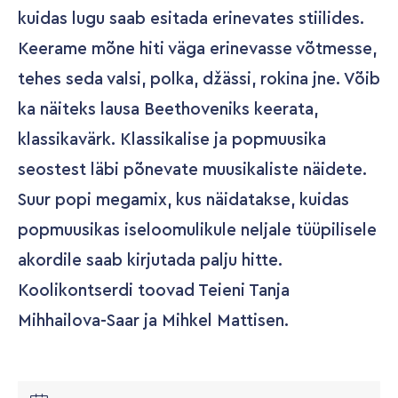
kuidas lugu saab esitada erinevates stiilides.
Keerame mõne hiti väga erinevasse võtmesse,
tehes seda valsi, polka, džässi, rokina jne. Võib
ka näiteks lausa Beethoveniks keerata,
klassikavärk. Klassikalise ja popmuusika
seostest läbi põnevate muusikaliste näidete.
Suur popi megamix, kus näidatakse, kuidas
popmuusikas iseloomulikule neljale tüüpilisele
akordile saab kirjutada palju hitte.
Koolikontserdi toovad Teieni Tanja
Mihhailova-Saar ja Mihkel Mattisen.