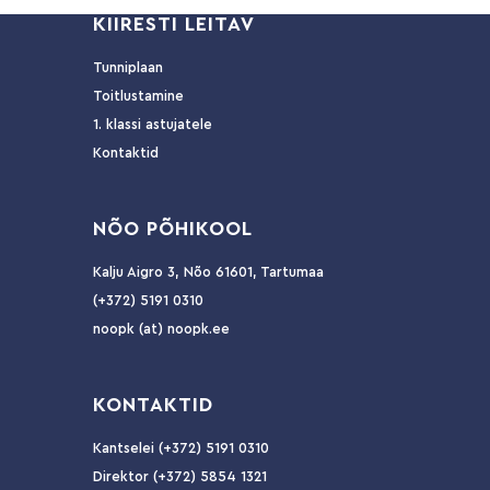
KIIRESTI LEITAV
Tunniplaan
Toitlustamine
1. klassi astujatele
Kontaktid
NÕ
O PÕHIKOOL
Kalju Aigro 3, Nõo 61601, Tartumaa
(+372) 5191 0310
noopk (at) noopk.ee
KO
NTAKTID
Kantselei (+372) 5191 0310
Direktor (+372) 5854 1321