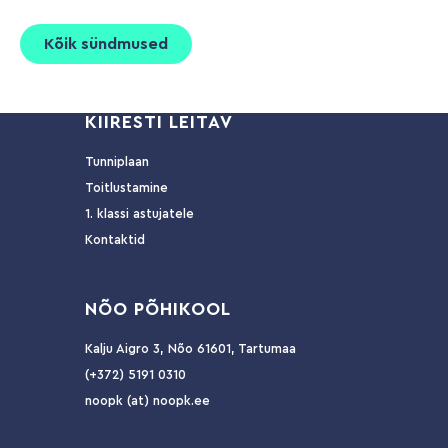
Kõik sündmused
KIIRESTI LEITAV
Tunniplaan
Toitlustamine
1. klassi astujatele
Kontaktid
NÕ
O PÕHIKOOL
Kalju Aigro 3, Nõo 61601, Tartumaa
(+372) 5191 0310
noopk (at) noopk.ee