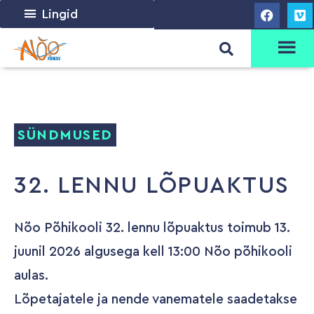
Lingid
SÜNDMUSED
32. LENNU LÕPUAKTUS
Nõo Põhikooli 32. lennu lõpuaktus toimub 13.
juunil 2026 algusega kell 13:00 Nõo põhikooli
aulas.
Lõpetajatele ja nende vanematele saadetakse